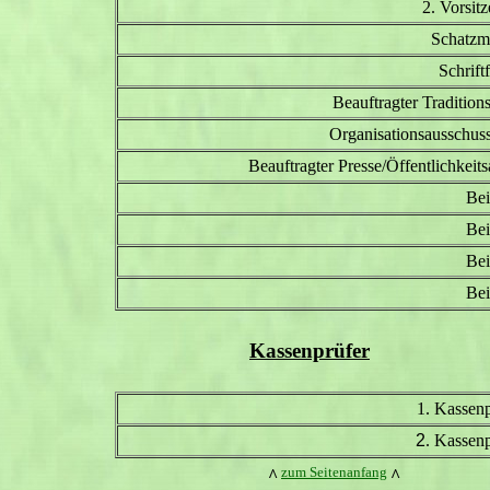
2. Vorsit
Schatzme
Schrift
Beauftragter Tradition
Organisationsausschuss
Beauftragter Presse/Öffentlichkeits
Bei
Bei
Bei
Bei
Kassenprüfer
1. Kassenp
2
. Kassenp
zum Seitenanfang
^
^