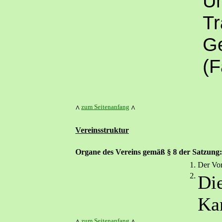
U
Tr
G
(F
zum Seitenanfang
^
^
Vereinsstruktur
Organe des Vereins gemäß § 8 der Satzung:
1.
Der Vor
2.
Di
Ka
zum Seitenanfang