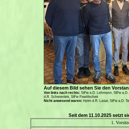
Auf diesem Bild sehen Sie den Vorsta
Von links nach rechts:
StFw a.D. Lehmann, StFw a.D. W
d.R. Schwientek, StFw Pawlitschek
Nicht anwesend waren:
Hptm d.R. Lasar, StFw a.D. Te
Seit dem 11.10.2025 setzt s
1. Vorsit